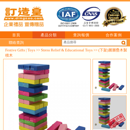
首頁
產品分類
查詢報價
合作案例
聯絡查詢
Festive Gifts | Toys
>>
Stress Relief & Educational Toys
>> (下架)層層疊木製
積木