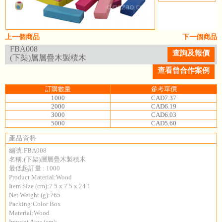
上一個商品
下一個商品
FBA008
查詢及報價
(下架)層層疊木製積木
查看曾合作案例
訂購數量
參考單價
1000
CAD7.37
2000
CAD6.19
3000
CAD6.03
5000
CAD5.60
產品資料
編號:FBA008
名稱:(下架)層層疊木製積木
最低起訂量 : 1000
Product Material:Wood
Item Size (cm):7.5 x 7.5 x 24.1
Net Weight (g):765
Packing:Color Box
Material:Wood
Imprint Area (cm):——