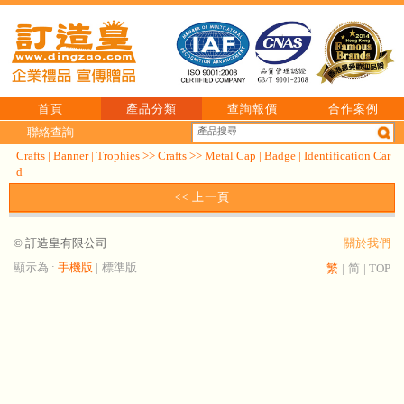
首頁
產品分類
查詢報價
合作案例
聯絡查詢
Crafts | Banner | Trophies
>>
Crafts
>>
Metal Cap | Badge | Identification Car
d
<< 上一頁
© 訂造皇有限公司
關於我們
顯示為 :
手機版
|
標準版
繁
|
简
|
TOP