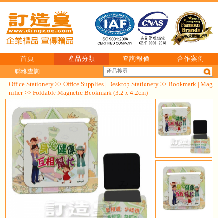
首頁
產品分類
查詢報價
合作案例
聯絡查詢
Office Stationery
>>
Office Supplies | Desktop Stationery
>>
Bookmark | Mag
nifier
>> Foldable Magnetic Bookmark (3.2 x 4.2cm)