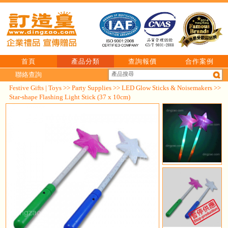
首頁
產品分類
查詢報價
合作案例
聯絡查詢
Festive Gifts | Toys
>>
Party Supplies
>>
LED Glow Sticks & Noisemakers
>>
Star-shape Flashing Light Stick (37 x 10cm)