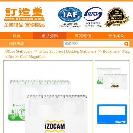
首頁
產品分類
查詢報價
合作案例
聯絡查詢
Office Stationery
>>
Office Supplies | Desktop Stationery
>>
Bookmark | Mag
nifier
>> Card Magnifier