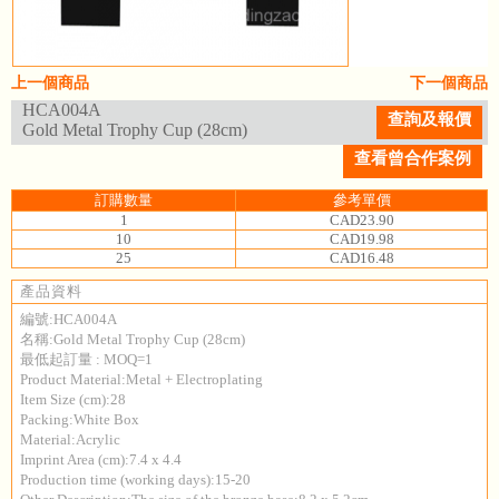
上一個商品
下一個商品
HCA004A
查詢及報價
Gold Metal Trophy Cup (28cm)
查看曾合作案例
訂購數量
參考單價
1
CAD23.90
10
CAD19.98
25
CAD16.48
產品資料
編號:HCA004A
名稱:Gold Metal Trophy Cup (28cm)
最低起訂量 : MOQ=1
Product Material:Metal + Electroplating
Item Size (cm):28
Packing:White Box
Material:Acrylic
Imprint Area (cm):7.4 x 4.4
Production time (working days):15-20