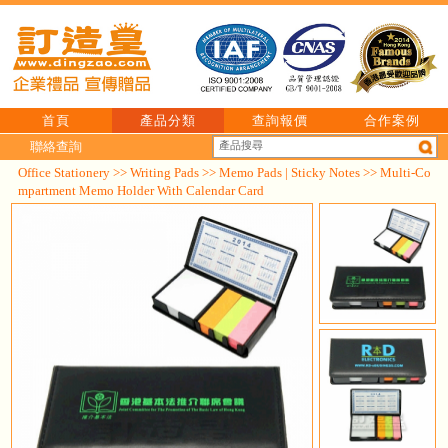
首頁
產品分類
查詢報價
合作案例
聯絡查詢
Office Stationery
>>
Writing Pads
>>
Memo Pads | Sticky Notes
>> Multi-Co
mpartment Memo Holder With Calendar Card