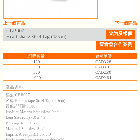
上一個商品
下一個商品
CBB007
查詢及報價
Heart-shape Steel Tag (4.0cm)
查看曾合作案例
訂購數量
參考單價
100
CAD3.28
300
CAD3.01
500
CAD2.80
1000
CAD2.64
產品資料
編號:CBB007
名稱:Heart-shape Steel Tag (4.0cm)
最低起訂量 : 100
Product Material:Stainless Steel
Item Size (cm):4.0 x 4.3
Packing:Kraft Box
Material:Stainless Steel
Imprint Area (cm):3.5 x 3.0
Production time (working days):30