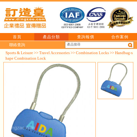
首頁
產品分類
查詢報價
合作案例
聯絡查詢
Sports & Leisure
>>
Travel Accessories
>>
Combination Locks
>> Handbag-s
hape Combination Lock