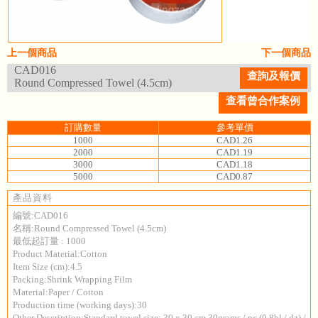
上一個商品
下一個商品
CAD016
查詢及報價
Round Compressed Towel (4.5cm)
查看曾合作案例
訂購數量
參考單價
1000
CAD1.26
2000
CAD1.19
3000
CAD1.18
5000
CAD0.87
產品資料
編號:CAD016
名稱:Round Compressed Towel (4.5cm)
最低起訂量 : 1000
Product Material:Cotton
Item Size (cm):4.5
Packing:Shrink Wrapping Film
Material:Paper / Cotton
Production time (working days):30
Other Description:Standard towel size: 30 x 30 cm 30grams / pc (0.8bl / dz) /