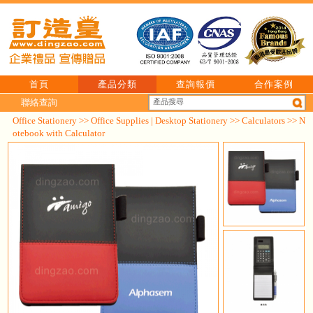
首頁
產品分類
查詢報價
合作案例
聯絡查詢
Office Stationery
>>
Office Supplies | Desktop Stationery
>>
Calculators
>> N
otebook with Calculator