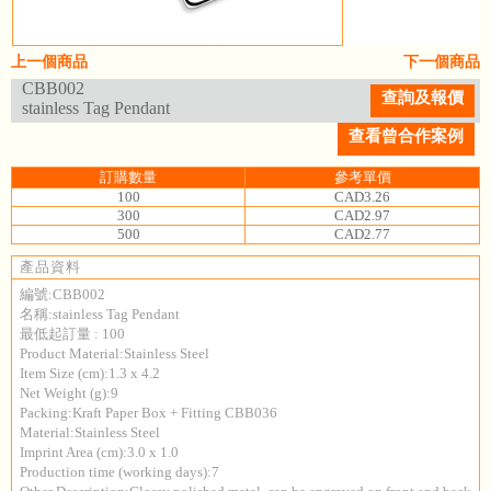
上一個商品
下一個商品
CBB002
查詢及報價
stainless Tag Pendant
查看曾合作案例
訂購數量
參考單價
100
CAD3.26
300
CAD2.97
500
CAD2.77
產品資料
編號:CBB002
名稱:stainless Tag Pendant
最低起訂量 : 100
Product Material:Stainless Steel
Item Size (cm):1.3 x 4.2
Net Weight (g):9
Packing:Kraft Paper Box + Fitting CBB036
Material:Stainless Steel
Imprint Area (cm):3.0 x 1.0
Production time (working days):7