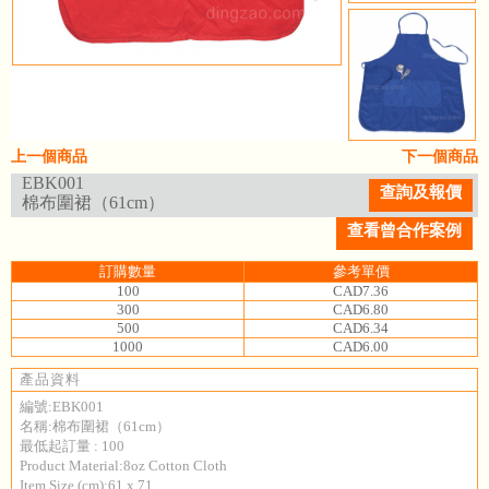
上一個商品
下一個商品
EBK001
查詢及報價
棉布圍裙（61cm）
查看曾合作案例
訂購數量
參考單價
100
CAD7.36
300
CAD6.80
500
CAD6.34
1000
CAD6.00
產品資料
編號:EBK001
名稱:棉布圍裙（61cm）
最低起訂量 : 100
Product Material:8oz Cotton Cloth
Item Size (cm):61 x 71