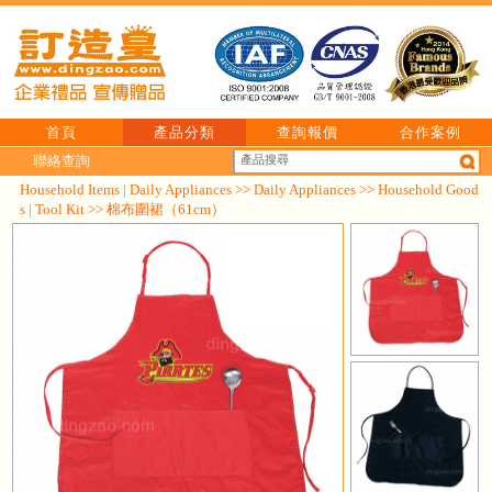
首頁
產品分類
查詢報價
合作案例
聯絡查詢
Household Items | Daily Appliances
>>
Daily Appliances
>>
Household Good
s | Tool Kit
>> 棉布圍裙（61cm）