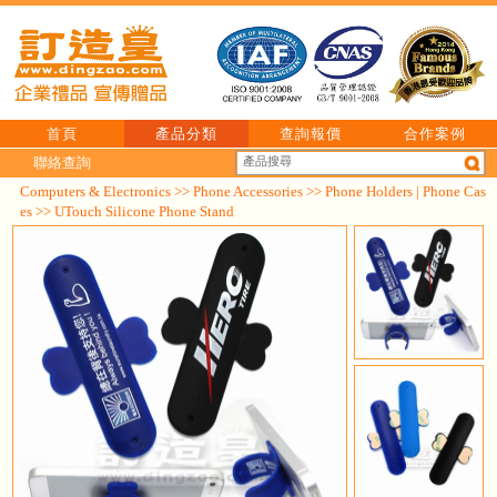
首頁
產品分類
查詢報價
合作案例
聯絡查詢
Computers & Electronics
>>
Phone Accessories
>>
Phone Holders | Phone Cas
es
>> UTouch Silicone Phone Stand