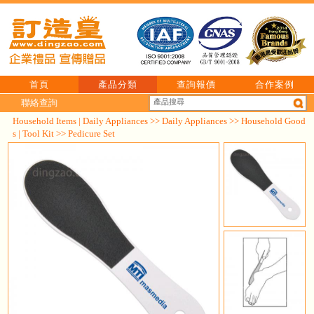
首頁
產品分類
查詢報價
合作案例
聯絡查詢
Household Items | Daily Appliances
>>
Daily Appliances
>>
Household Good
s | Tool Kit
>> Pedicure Set