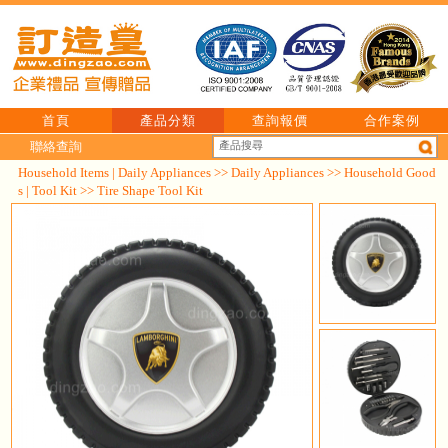
首頁
產品分類
查詢報價
合作案例
聯絡查詢
Household Items | Daily Appliances
>>
Daily Appliances
>>
Household Good
s | Tool Kit
>> Tire Shape Tool Kit