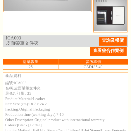
ICA003
查詢及報價
皮面帶筆文件夾
查看曾合作案例
訂購數量
參考單價
25
CAD185.40
產品資料
編號:ICA003
名稱:皮面帶筆文件夾
最低起訂量 : 25
Product Material:Leather
Item Size (cm):18.7 x 24.2
Packing:Original Packaging
Production time (working days):7-10
Other Description:Original product with international warranty
Colors:[Black][Coffee]
Imprint Method:[Foil Hot Stamp (Gold / Silver) ][Hot Stamp][Laser Engravin