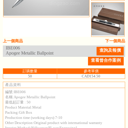
上一個商品
下一個商品
IBE006
查詢及報價
Apogee Metallic Ballpoint
查看曾合作案例
訂購數量
參考單價
50
CAD154.50
產品資料
編號:IBE006
名稱:Apogee Metallic Ballpoint
最低起訂量 : 50
Product Material:Metal
Packing:Gift Box
Production time (working days):7-10
Other Description:Original product with international warranty
Imprint Method:[Silkscreen][Laser Engraving]