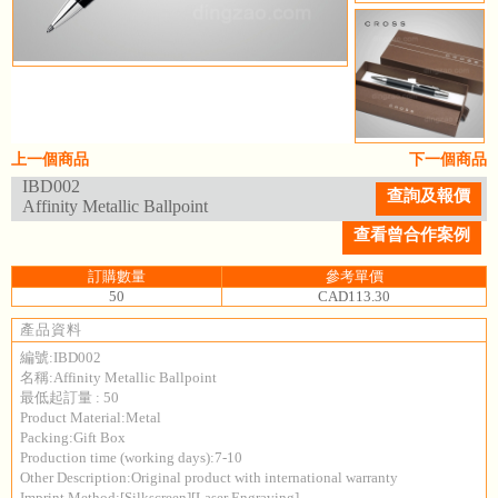
上一個商品
下一個商品
IBD002
查詢及報價
Affinity Metallic Ballpoint
查看曾合作案例
訂購數量
參考單價
50
CAD113.30
產品資料
編號:IBD002
名稱:Affinity Metallic Ballpoint
最低起訂量 : 50
Product Material:Metal
Packing:Gift Box
Production time (working days):7-10
Other Description:Original product with international warranty
Imprint Method:[Silkscreen][Laser Engraving]