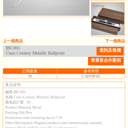
上一個商品
下一個商品
IBC001
查詢及報價
Class Century Metallic Ballpoint
查看曾合作案例
訂購數量
參考單價
50
CAD199.82
產品資料
編號:IBC001
名稱:Class Century Metallic Ballpoint
最低起訂量 : 50
Product Material:Metal
Packing:Gift Box
Production time (working days):7-10
Other Description:Original product with international warranty
Imprint Method:[Silkscreen][Laser Engraving]