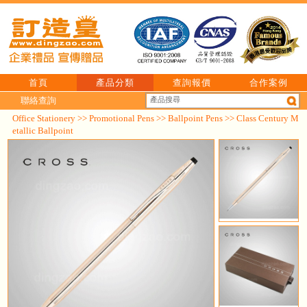
首頁
產品分類
查詢報價
合作案例
聯絡查詢
Office Stationery
>>
Promotional Pens
>>
Ballpoint Pens
>> Class Century M
etallic Ballpoint