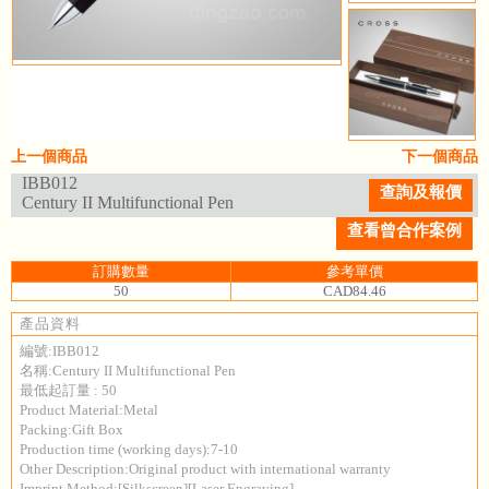
上一個商品
下一個商品
IBB012
查詢及報價
Century II Multifunctional Pen
查看曾合作案例
訂購數量
參考單價
50
CAD84.46
產品資料
編號:IBB012
名稱:Century II Multifunctional Pen
最低起訂量 : 50
Product Material:Metal
Packing:Gift Box
Production time (working days):7-10
Other Description:Original product with international warranty
Imprint Method:[Silkscreen][Laser Engraving]