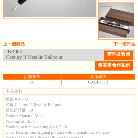
上一個商品
下一個商品
IBB003
查詢及報價
Century II Metallic Ballpoint
查看曾合作案例
訂購數量
參考單價
50
CAD107.12
產品資料
編號:IBB003
名稱:Century II Metallic Ballpoint
最低起訂量 : 50
Product Material:Metal
Packing:Gift Box
Production time (working days):7-10
Other Description:Original product with international warranty
Imprint Method:[Silkscreen][Laser Engraving]