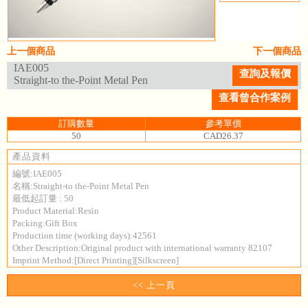
上一個商品
下一個商品
IAE005
查詢及報價
Straight-to the-Point Metal Pen
查看曾合作案例
訂購數量
參考單價
50
CAD26.37
產品資料
編號:IAE005
名稱:Straight-to the-Point Metal Pen
最低起訂量 : 50
Product Material:Resin
Packing:Gift Box
Production time (working days):42561
Other Description:Original product with international warranty 82107
Imprint Method:[Direct Printing][Silkscreen]
<< 上一頁