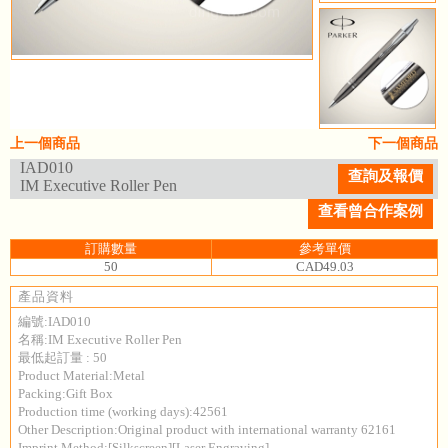
上一個商品
下一個商品
IAD010
查詢及報價
IM Executive Roller Pen
查看曾合作案例
訂購數量
參考單價
50
CAD49.03
產品資料
編號:IAD010
名稱:IM Executive Roller Pen
最低起訂量 : 50
Product Material:Metal
Packing:Gift Box
Production time (working days):42561
Other Description:Original product with international warranty 62161
Imprint Method:[Silkscreen][Laser Engraving]