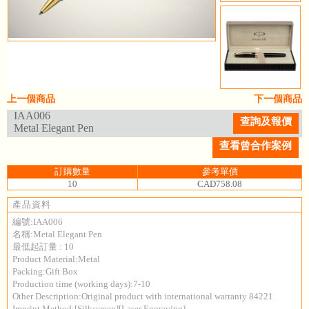
上一個商品
下一個商品
IAA006
查詢及報價
Metal Elegant Pen
查看曾合作案例
訂購數量
參考單價
10
CAD758.08
產品資料
編號:IAA006
名稱:Metal Elegant Pen
最低起訂量 : 10
Product Material:Metal
Packing:Gift Box
Production time (working days):7-10
Other Description:Original product with international warranty 84221
Imprint Method:[Silkscreen][Laser Engraving]