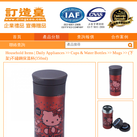
首頁
產品分類
查詢報價
合作案例
聯絡查詢
Household Items | Daily Appliances
>>
Cups & Water Bottles
>>
Mugs
>> (下
架)不鏽鋼保溫杯(350ml)