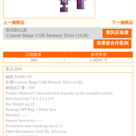
上一個商品
下一個商品
BAB012B
查詢及報價
Custom Shape USB Memory Drive (1GB)
查看曾合作案例
訂購數量
參考單價
500
CAD10.72
產品資料
編號:BAB012B
名稱:Custom Shape USB Memory Drive (1GB)
最低起訂量 : 500
Product Material:Color selection depends on the available stocks
Item Size (cm):7.6 x 4.5 x 0.8
Net Weight (g):22
Packing:OPP Bag + White Box
Material:——
Imprint Area (cm):——
Production time (working days):15
Other Description:Style By Selection