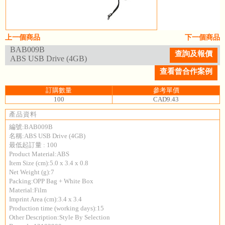
上一個商品
下一個商品
BAB009B
查詢及報價
ABS USB Drive (4GB)
查看曾合作案例
訂購數量
參考單價
100
CAD9.43
產品資料
編號:BAB009B
名稱:ABS USB Drive (4GB)
最低起訂量 : 100
Product Material:ABS
Item Size (cm):5.0 x 3.4 x 0.8
Net Weight (g):7
Packing:OPP Bag + White Box
Material:Film
Imprint Area (cm):3.4 x 3.4
Production time (working days):15
Other Description:Style By Selection