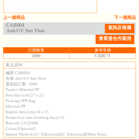
上一個商品
下一個商品
CAB004
查詢及報價
Anti-UV Sun Visor
查看曾合作案例
訂購數量
參考單價
5000
CAD0.71
產品資料
編號:CAB004
名稱:Anti-UV Sun Visor
最低起訂量 : 5000
Product Material:PP
Item Size (cm):27 x 25
Packing:OPP Bag
Material:PP
Imprint Area (cm):10 x 15
Production time (working days):10
Barcode:13120400
Colors:[Optional]
Imprint Method:[1C Silkscreen][2C Silkscreen][Offset Print]