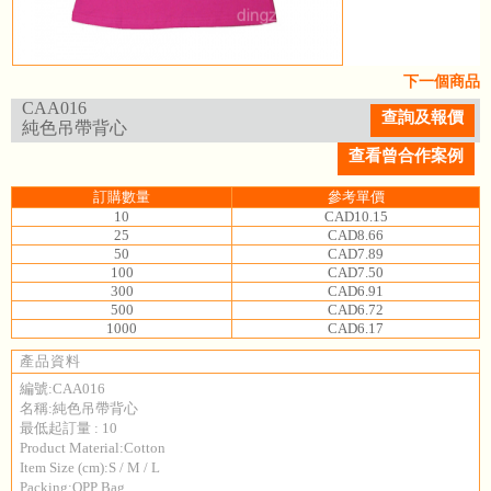
下一個商品
CAA016
查詢及報價
純色吊帶背心
查看曾合作案例
訂購數量
參考單價
10
CAD10.15
25
CAD8.66
50
CAD7.89
100
CAD7.50
300
CAD6.91
500
CAD6.72
1000
CAD6.17
產品資料
編號:CAA016
名稱:純色吊帶背心
最低起訂量 : 10
Product Material:Cotton
Item Size (cm):S / M / L
Packing:OPP Bag